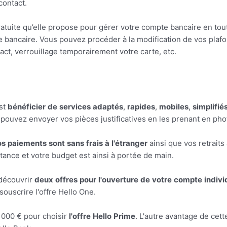
contact.
gratuite qu’elle propose pour gérer votre compte bancaire en to
rte bancaire. Vous pouvez procéder à la modification de vos plafo
act, verrouillage temporairement votre carte, etc.
est
bénéficier
de
services
adaptés
,
rapides
,
mobiles
,
simplifié
pouvez envoyer vos pièces justificatives en les prenant en ph
os
paiements
sont
sans
frais
à
l'étranger
ainsi que vos retraits
tance et votre budget est ainsi à portée de main.
 découvrir
deux
offres
pour
l'ouverture
de
votre
compte
indivi
ouscrire l'offre Hello One.
 000 € pour choisir
l'offre
Hello
Prime
. L'autre avantage de ce