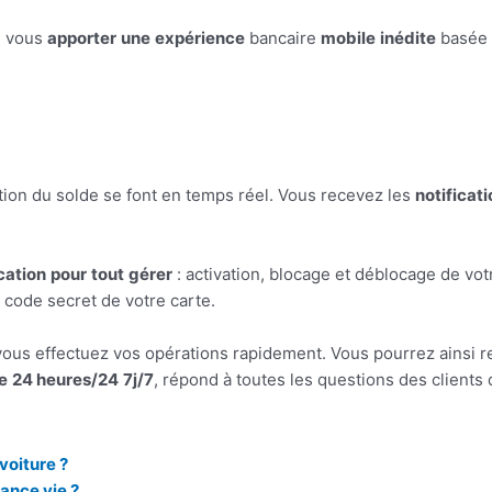
e vous
apporter
une
expérience
bancaire
mobile
inédite
basée 
ation du solde se font en temps réel. Vous recevez les
notificat
cation
pour
tout
gérer
: activation, blocage et déblocage de vo
 code secret de votre carte.
vous effectuez vos opérations rapidement. Vous pourrez ainsi r
e
24 heures/24
7j/7
, répond à toutes les questions des clients
voiture ?
rance vie ?